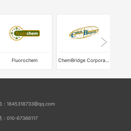
Fluorochem
ChemBridge Corporation
：1845318733@qq.com
：010-67366117