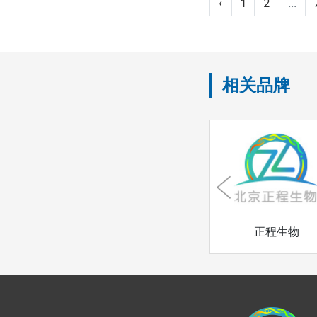
‹
1
2
...
相关品牌
iCon
Echelon
正程生物