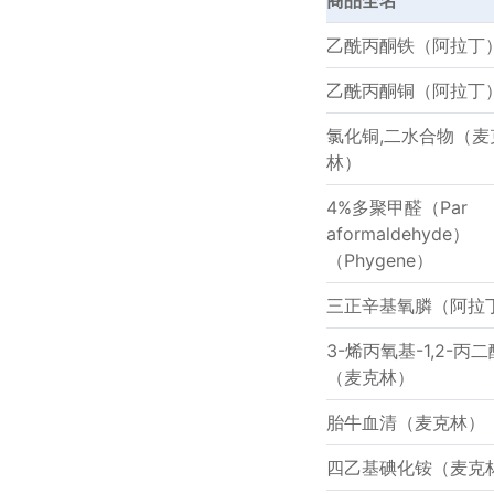
商品全名
乙酰丙酮铁（阿拉丁
乙酰丙酮铜（阿拉丁
氯化铜,二水合物（麦
林）
4%多聚甲醛（Par
aformaldehyde）
（Phygene）
三正辛基氧膦（阿拉
3-烯丙氧基-1,2-丙二
（麦克林）
胎牛血清（麦克林）
四乙基碘化铵（麦克